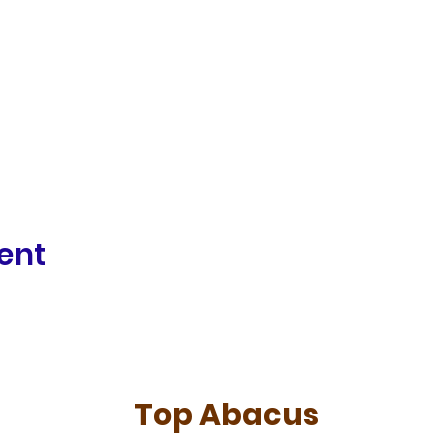
ent
Top Abacus