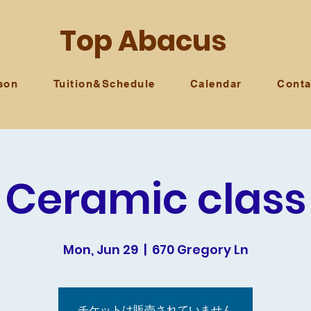
Top Abacus
sson
Tuition&Schedule
Calendar
Conta
Ceramic class
Mon, Jun 29
  |  
670 Gregory Ln
チケットは販売されていません