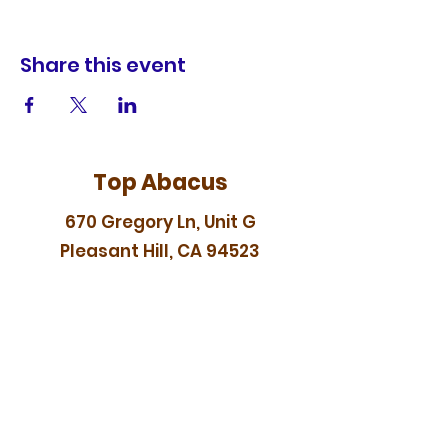
Share this event
Top Abacus
670 Gregory Ln, Unit G
Pleasant Hill, CA 94523
topabacus88@gmail.com
In-person Japanese abacus
(soroban) classes serving
Pleasant Hill, Walnut Creek,
Concord, Lamorinda, and