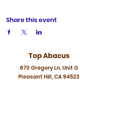
Share this event
Top Abacus
670 Gregory Ln, Unit G
Pleasant Hill, CA 94523
topabacus88@gmail.com
In-person Japanese abacus
(soroban) classes serving
Pleasant Hill, Walnut Creek,
Concord, Lamorinda, and