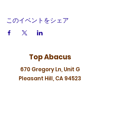
このイベントをシェア
Top Abacus
670 Gregory Ln, Unit G
Pleasant Hill, CA 94523
topabacus88@gmail.com
In-person Japanese abacus
(soroban) classes serving
Pleasant Hill, Walnut Creek,
Concord, Lamorinda, and